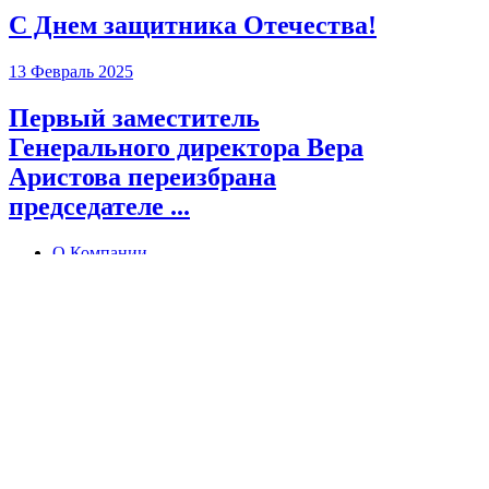
С Днем защитника Отечества!
13 Февраль 2025
Первый заместитель
Генерального директора Вера
Аристова переизбрана
председателе ...
О Компании
Раскрытие информации
Услуги
Документы
Пресс-центр
Новости
+7 (495) 777 56 83
mail@sdkgarant.ru
Форма обратной связи