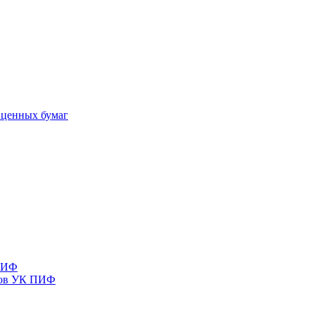
 ценных бумаг
 ПИФ
тов УК ПИФ