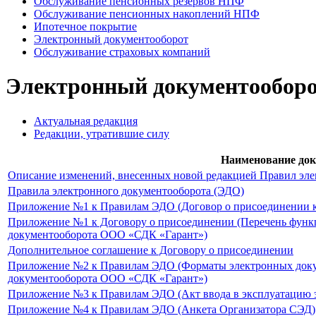
Обслуживание пенсионных резервов НПФ
Обслуживание пенсионных накоплений НПФ
Ипотечное покрытие
Электронный документооборот
Обслуживание страховых компаний
Электронный документообор
Актуальная редакция
Редакции, утратившие силу
Наименование до
Описание изменений, внесенных новой редакцией Правил эл
Правила электронного документооборота (ЭДО)
Приложение №1 к Правилам ЭДО (Договор о присоединении 
Приложение №1 к Договору о присоединении (Перечень функ
документооборота ООО «СДК «Гарант»)
Дополнительное соглашение к Договору о присоединении
Приложение №2 к Правилам ЭДО (Форматы электронных докум
документооборота ООО «СДК «Гарант»)
Приложение №3 к Правилам ЭДО (Акт ввода в эксплуатацию 
Приложение №4 к Правилам ЭДО (Анкета Организатора СЭД)