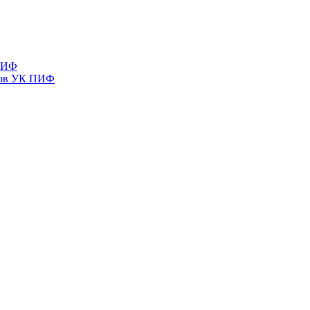
 ПИФ
тов УК ПИФ