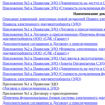
Приложение №5 к Правилам ЭДО (Доверенность на доступ в
Приложение №6 к Правилам ЭДО (Стоимость подключения ф
Наименование до
Описание изменений, внесенных новой редакцией Правил эл
Правила электронного документооборота (ЭДО)
Приложение №1 к Правилам ЭДО (Договор о присоединении 
Приложение №1 к Договору о присоединении (Перечень функ
документооборота ООО «СДК «Гарант»)
Дополнительное соглашение к Договору о присоединении
Приложение №2 к Правилам ЭДО (Форматы электронных докум
документооборота ООО «СДК «Гарант»)
Приложение №3 к Правилам ЭДО (Акт ввода в эксплуатацию 
Приложение №4 к Правилам ЭДО (Анкета Организатора СЭД)
Приложение №5 к Правилам ЭДО (Доверенность на доступ в
Приложение №6 к Правилам ЭДО (Стоимость подключения ф
Правила электронного документооборота (ЭДО)
Приложение №1 к Правилам ЭДО
(
Договор о присоединении к ЭДО
)
Приложение №1 к Договору о присоединении
(
Перечень функциональных блоков системы электронного до
Дополнительное соглашение к Договору о присоединении