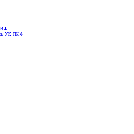
 ПИФ
тов УК ПИФ