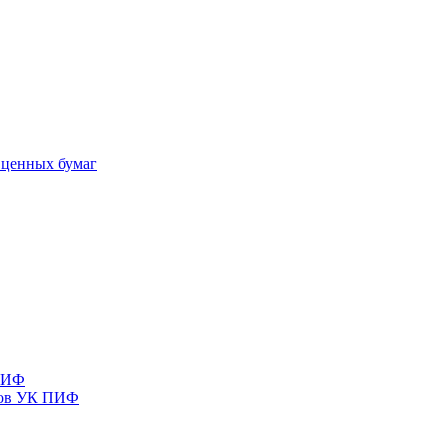
 ценных бумаг
 ПИФ
тов УК ПИФ