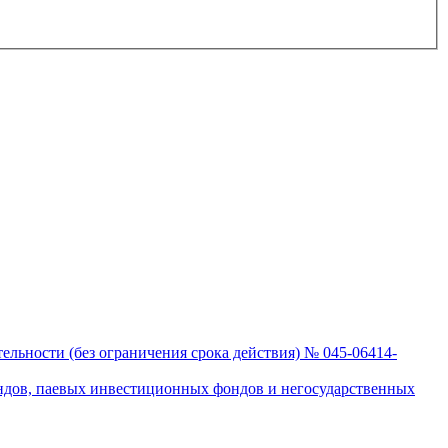
льности (без ограничения срока действия) № 045-06414-
ндов, паевых инвестиционных фондов и негосударственных