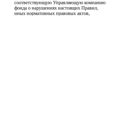
соответствующую Управляющую компанию
фонда о нарушениях настоящих Правил,
иных нормативных правовых актов,
пенсионных правил фонда, выявленных при
осуществлении контроля за размещением
средств пенсионных резервов фонда, не
позднее 1 рабочего дня с даты их выявления
Документы на ознакомление
О Компании
Раскрытие информации
Услуги
Документы
Пресс-центр
Новости
+7 (495) 777 56 83
mail@sdkgarant.ru
Форма обратной связи
ООО «Регистратор «Гарант»
Лицензия профессионального участника