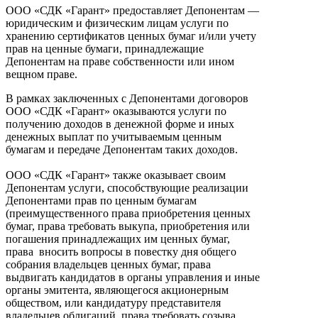
ООО «СДК «Гарант» предоставляет Депонентам —
юридическим и физическим лицам услуги по
хранению сертификатов ценных бумаг и/или учету
прав на ценные бумаги, принадлежащие
Депонентам на праве собственности или ином
вещном праве.
В рамках заключенных с Депонентами договоров
ООО «СДК «Гарант» оказываются услуги по
получению доходов в денежной форме и иных
денежных выплат по учитываемым ценным
бумагам и передаче Депонентам таких доходов.
ООО «СДК «Гарант» также оказывает своим
Депонентам услуги, способствующие реализации
Депонентами прав по ценным бумагам
(преимущественного права приобретения ценных
бумаг, права требовать выкупа, приобретения или
погашения принадлежащих им ценных бумаг,
права вносить вопросы в повестку дня общего
собрания владельцев ценных бумаг, права
выдвигать кандидатов в органы управления и иные
органы эмитента, являющегося акционерным
обществом, или кандидатуру представителя
владельцев облигаций, права требовать созыва