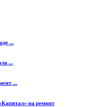
де ...
а ...
ент ...
 «Капитал» на ремонт