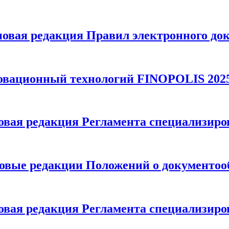
 новая редакция Правил электронного доку
овационный технологий FINOPOLIS 202
новая редакция Регламента специализиров
новые редакции Положений о документооб
новая редакция Регламента специализиров