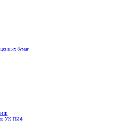
 ценных бумаг
 ПИФ
тов УК ПИФ