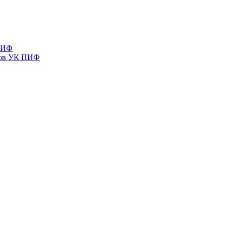
 ПИФ
тов УК ПИФ