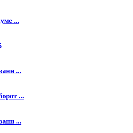
ме ...
5
анн ...
орот ...
анн ...