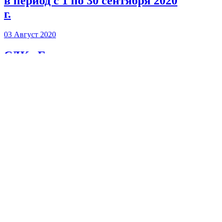
в период с 1 по 30 сентября 2020
г.
03 Август 2020
СДК «Гарант» празднует свое
20-летие!
31 Июль 2020
О режиме работы СДК «Гарант»
в период с 3 по 31 августа 2020 г.
1
2
3
следующая
ctrl