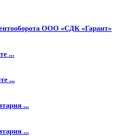
кументооборота ООО «СДК «Гарант»
е ...
е ...
тария ...
тария ...