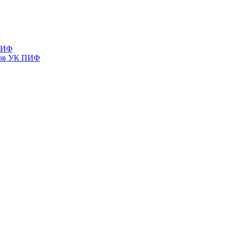
 ПИФ
тов УК ПИФ