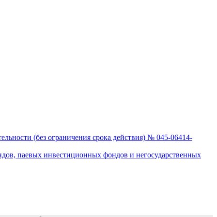
льности (без ограничения срока действия) № 045-06414-
ндов, паевых инвестиционных фондов и негосударственных