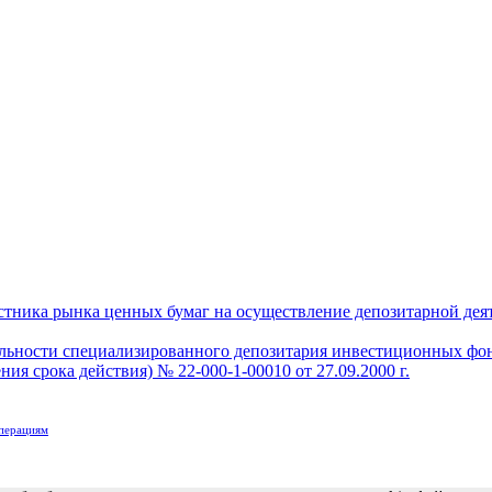
тника рынка ценных бумаг на осуществление депозитарной деяте
ельности специализированного депозитария инвестиционных фо
ия срока действия) № 22-000-1-00010 от 27.09.2000 г.
операциям