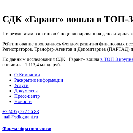
СДК «Гарант» вошла в ТОП-3
По результатам рэнкингов Специализированная депозитарная 
Рейтингование проводилось Фондом развития финансовых исс
Регистраторов, Трансфер-Агентов и Депозитариев (ПАРТАД) по
По данным исследования СДК «Гарант» вошла
в ТОП-3 крупн
составила 1 113,4 млрд. руб.
О Компании
Раскрытие информации
Услуги
Документы
Пресс-центр
Новости
+7 (495) 777 56 83
mail@sdkgarant.ru
Форма обратной связи