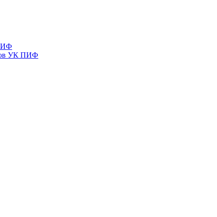
 ПИФ
тов УК ПИФ