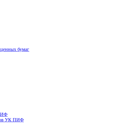
 ценных бумаг
 ПИФ
тов УК ПИФ