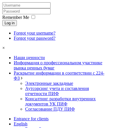
Remember Me
Log in
Forgot your username?
Forgot your password?
×
Наши ценности
Информация о профессиональном участнике
рынка ценных бумаг
Раскрытие информации в соответствии с 224-
ФЗ
Электронные закладные
Аутсорсинг учета и составления
отчетности ПИФ
Консалтинг разработки внутренних
документов УК ПИФ
Согласование ПДУ ПИФ
Entrance for clients
English