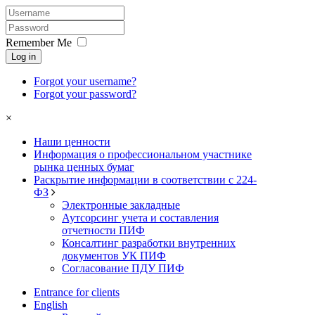
Remember Me
Log in
Forgot your username?
Forgot your password?
×
Наши ценности
Информация о профессиональном участнике
рынка ценных бумаг
Раскрытие информации в соответствии с 224-
ФЗ
Электронные закладные
Аутсорсинг учета и составления
отчетности ПИФ
Консалтинг разработки внутренних
документов УК ПИФ
Согласование ПДУ ПИФ
Entrance for clients
English