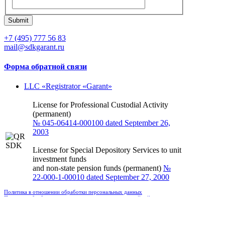
Submit
+7 (495) 777 56 83
mail@sdkgarant.ru
Форма обратной связи
LLC «Registrator «Garant»
License for Professional Custodial Activity
(permanent)
№ 045-06414-000100 dated September 26,
2003
License for Special Depository Services to unit
investment funds
and non-state pension funds (permanent)
№
22-000-1-00010 dated September 27, 2000
Политика в отношении обработки персональных данных
Политика обработки персональных данных посетителей сайта
Рекомендации по защите информации в целях противодействия
незаконным финансовым операциям
© 2002-2026 LLC «SDK «Garant»